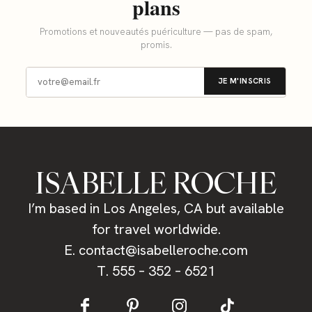
plans
Promotions et nouveautés puériculture — pas de spam,
promis.
JE M'INSCRIS
ISABELLE ROCHE
I’m based in Los Angeles, CA but available
for travel worldwide.
E. contact@isabelleroche.com
T.
555 – 352 – 6521