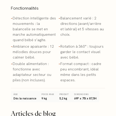
Fonctionnalités
–
Détection intelligente des
–
Balancement varié : 2
mouvements : la
directions (avant/arrière
balancelle se met en
et latéral) et 5 vitesses au
marche automatiquement
choix.
quand bébé s’agite.
–
Ambiance apaisante : 12
–
Rotation à 360° : toujours
mélodies douces pour
garder le contact visuel
calmer bébé.
avec bébé.
–
Double alimentation :
–
Format compact : cadre
fonctionne avec
peu encombrant, idéal
adaptateur secteur ou
même dans les petits
piles (non incluses).
espaces.
ÂGE
POIDS MAX
PRODUIT
DIMENSIONS
Dès la naissance
9 kg
5,2 kg
69P x 75l x 87,5H
Articles de blog