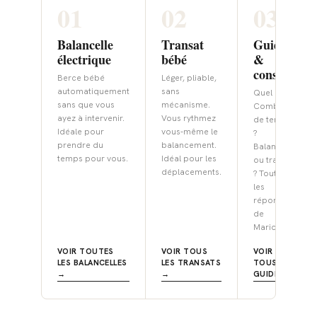
01
02
03
Balancelle
Transat
Guides
électrique
bébé
&
conseils
Berce bébé
Léger, pliable,
automatiquement
sans
Quel âge ?
sans que vous
mécanisme.
Combien
ayez à intervenir.
Vous rythmez
de temps
Idéale pour
vous-même le
?
prendre du
balancement.
Balancelle
temps pour vous.
Idéal pour les
ou transat
déplacements.
? Toutes
les
réponses
de
Marion.
VOIR TOUTES
VOIR TOUS
VOIR
LES BALANCELLES
LES TRANSATS
TOUS LES
→
→
GUIDES →