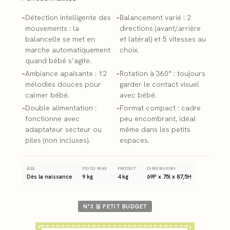
–
Détection intelligente des
–
Balancement varié : 2
mouvements : la
directions (avant/arrière
balancelle se met en
et latéral) et 5 vitesses au
marche automatiquement
choix.
quand bébé s’agite.
–
Ambiance apaisante : 12
–
Rotation à 360° : toujours
mélodies douces pour
garder le contact visuel
calmer bébé.
avec bébé.
–
Double alimentation :
–
Format compact : cadre
fonctionne avec
peu encombrant, idéal
adaptateur secteur ou
même dans les petits
piles (non incluses).
espaces.
ÂGE
POIDS MAX
PRODUIT
DIMENSIONS
Dès la naissance
9 kg
4 kg
69P x 75l x 87,5H
N°3 🥉 PETIT BUDGET