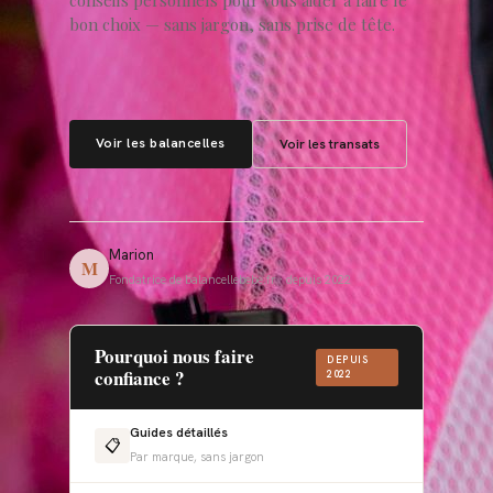
conseils personnels pour vous aider à faire le
bon choix — sans jargon, sans prise de tête.
Voir les balancelles
Voir les transats
Marion
M
Fondatrice de balancellebebe.fr · depuis 2022
Pourquoi nous faire
DEPUIS
confiance ?
2022
Guides détaillés
📋
Par marque, sans jargon