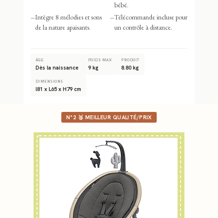
bébé.
–
Intègre 8 mélodies et sons
–
Télécommande incluse pour
de la nature apaisants.
un contrôle à distance.
ÂGE
POIDS MAX
PRODUIT
Dès la naissance
9 kg
8.80 kg
DIMENSIONS
l81 x L65 x H79 cm
N°2 🥈 MEILLEUR QUALITÉ/PRIX