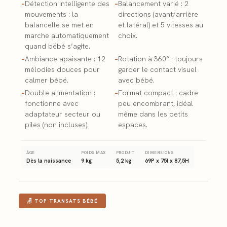
–
Détection intelligente des
–
Balancement varié : 2
mouvements : la
directions (avant/arrière
balancelle se met en
et latéral) et 5 vitesses au
marche automatiquement
choix.
quand bébé s’agite.
–
Ambiance apaisante : 12
–
Rotation à 360° : toujours
mélodies douces pour
garder le contact visuel
calmer bébé.
avec bébé.
–
Double alimentation :
–
Format compact : cadre
fonctionne avec
peu encombrant, idéal
adaptateur secteur ou
même dans les petits
piles (non incluses).
espaces.
ÂGE
POIDS MAX
PRODUIT
DIMENSIONS
Dès la naissance
9 kg
5,2 kg
69P x 75l x 87,5H
🪑 TOP TRANSATS BÉBÉ