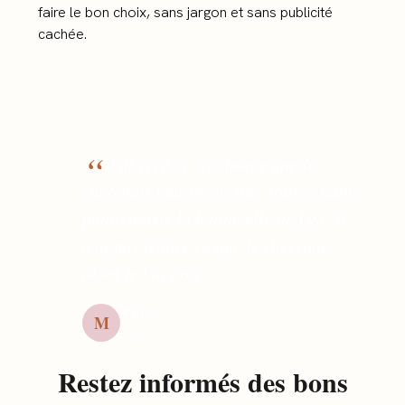
faire le bon choix, sans jargon et sans publicité
cachée.
🌸 Maman de Lya
📝 Guides depuis 2022
🇫🇷 Site indépendant
✓ Sans pub cachée
“
J'ai créé ce site parce que je
cherchais moi-même une source fiable
pour choisir la balancelle de Lya. Je
n'ai pas trouvé ce que je cherchais,
alors je l'ai créé.
Marion
M
Fondatrice · balancellebebe.fr
Restez informés des bons